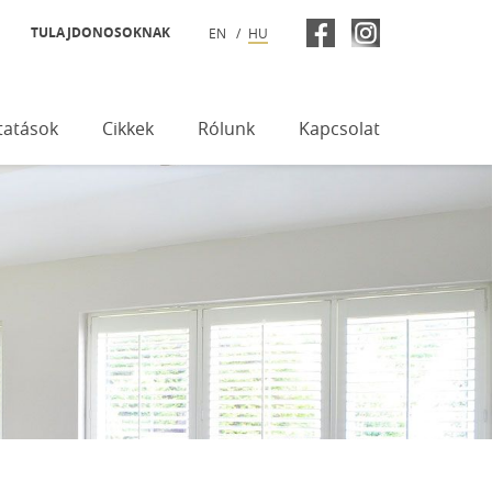
TULAJDONOSOKNAK
EN
HU
tatások
Cikkek
Rólunk
Kapcsolat